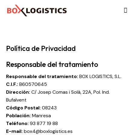
SOBR
NUES
Política de Privacidad
Responsable del tratamiento
Responsable del tratamiento:
BOX LOGISTICS, S.L.
C.I.F.:
B60570645
Dirección:
C/ Josep Comas i Solà, 22A, Pol. Ind.
Bufalvent
Código Postal:
08243
Población:
Manresa
Teléfono:
93 877 19 88
E-mail:
box4@boxlogistics.es