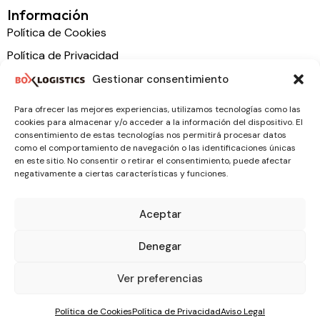
Información
Política de Cookies
Política de Privacidad
Declaración de Accesibilidad
Gestionar consentimiento
Aviso Legal
Para ofrecer las mejores experiencias, utilizamos tecnologías como las
cookies para almacenar y/o acceder a la información del dispositivo. El
consentimiento de estas tecnologías nos permitirá procesar datos
como el comportamiento de navegación o las identificaciones únicas
ES
en este sitio. No consentir o retirar el consentimiento, puede afectar
negativamente a ciertas características y funciones.
Aceptar
Denegar
Ver preferencias
© 2026 BOX LOGISTICS S.L, Todos los derechos
reservados. Diseñado web con ♥ por
Win
Política de Cookies
Política de Privacidad
Aviso Legal