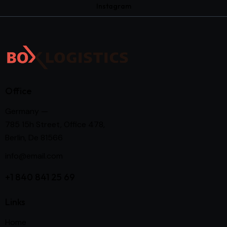
Instagram
Office
Germany —
785 15h Street, Office 478,
Berlin, De 81566
info@email.com
+1 840 841 25 69
Links
Home