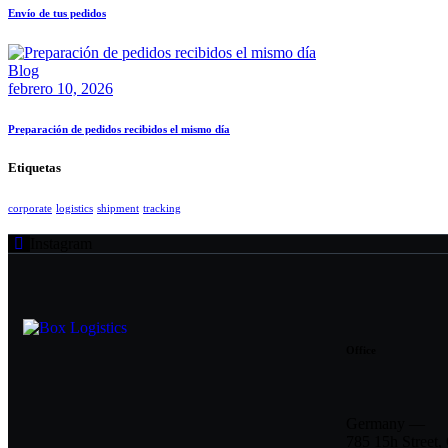
Envío de tus pedidos
Blog
febrero 10, 2026
Preparación de pedidos recibidos el mismo día
Etiquetas
corporate
logistics
shipment
tracking
Instagram
Office
Germany —
785 15h Street, 